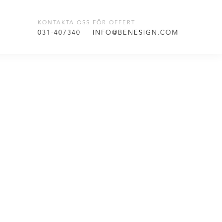
KONTAKTA OSS FÖR OFFERT
T
031-407340
INFO@BENESIGN.COM