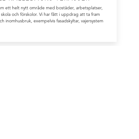
am ett helt nytt område med bostäder, arbetsplatser,
skola och förskolor. Vi har fått i uppdrag att ta fram
ch inomhusbruk, exempelvis fasadskyltar, vajersystem
Är du i behov av skyltar?
 återkommer vi med skyltförslag, priser och beräknad leveranstid.
KYLTAR
ÖVRIGT