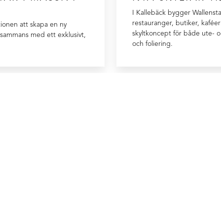
I Kallebäck bygger Wallenst
restauranger, butiker, kaféer 
tionen att skapa en ny
skyltkoncept för både ute- o
illsammans med ett exklusivt,
och foliering.
Kontakta oss så
INOMHUSSKYLTAR
UTOMHUSS