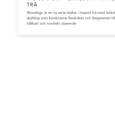
TRÄ
Woodsign är en ny serie skyltar i massivt trä med ambi
skyltlinje som kombinerar flexibilitet och låssystemet t
hållbart och nordiskt utseende.
ENTRÉ
031-407340