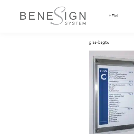
GÅ
VIDARE
HEM
TILL
INNEHÅLL
glas-bsg06