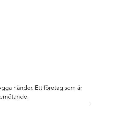
ygga händer. Ett företag som är
Benesign har 
 bemötande.
väldigt