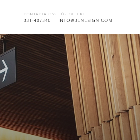
KONTAKTA OSS FÖR OFFERT
T
031-407340
INFO@BENESIGN.COM