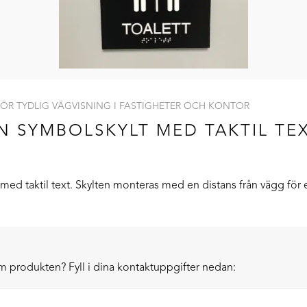
ÖR TYDLIG VÄGVISNING I FASTIGHETER OCH KONTOR
N SYMBOLSKYLT MED TAKTIL TE
 med taktil text
. Skylten monteras med en distans från vägg för e
om produkten? Fyll i dina kontaktuppgifter nedan: