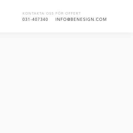
KONTAKTA OSS FÖR OFFERT
T
031-407340
INFO@BENESIGN.COM