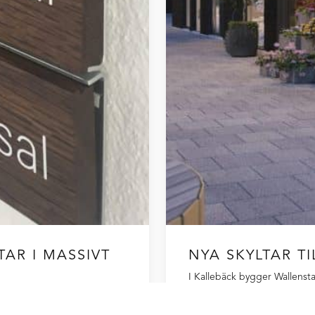
AR I MASSIVT
NYA SKYLTAR T
I Kallebäck bygger Wallenst
restauranger, butiker, kaféer 
tionen att skapa en ny
skyltkoncept för både ute- o
illsammans med ett exklusivt,