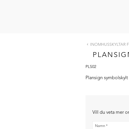
INOMHUSSKYLTAR F
PLANSIG
PLS02
Plansign symbol
skylt
Vill du veta mer 