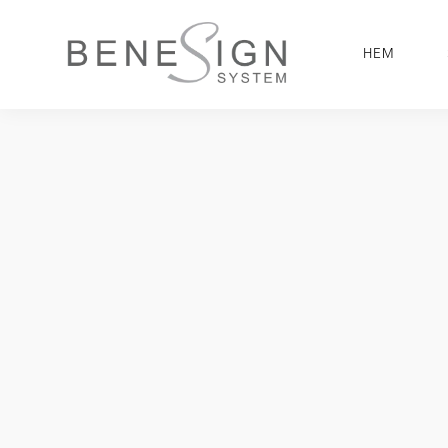
GÅ
VIDARE
HEM
TILL
INNEHÅLL