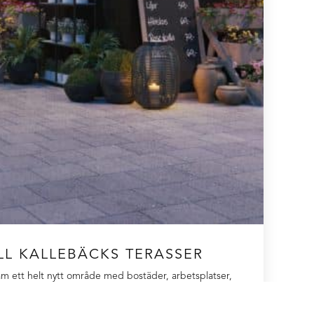
ILL KALLEBÄCKS TERASSER
am ett helt nytt område med bostäder, arbetsplatser,
skola och förskolor. Vi har fått i uppdrag att ta fram
ch inomhusbruk, exempelvis fasadskyltar, vajersystem