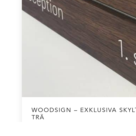
WOODSIGN – EXKLUSIVA SKYLT
TRÄ
Woodsign är en ny serie skyltar i massivt trä med ambi
skyltlinje som kombinerar flexibilitet och låssystemet t