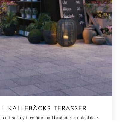
ILL KALLEBÄCKS TERASSER
am ett helt nytt område med bostäder, arbetsplatser,
skola och förskolor. Vi har fått i uppdrag att ta fram
ch inomhusbruk, exempelvis fasadskyltar, vajersystem