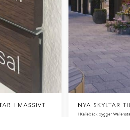
AR I MASSIVT
NYA SKYLTAR T
I Kallebäck bygger Wallenst
restauranger, butiker, kaféer 
tionen att skapa en ny
skyltkoncept för både ute- o
illsammans med ett exklusivt,