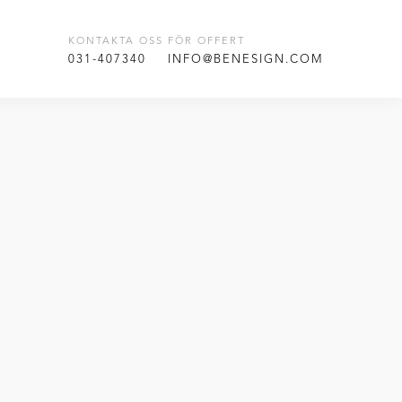
KONTAKTA OSS FÖR OFFERT
T
031-407340
INFO@BENESIGN.COM