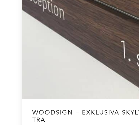
WOODSIGN – EXKLUSIVA SKYLT
TRÄ
Woodsign är en ny serie skyltar i massivt trä med ambi
skyltlinje som kombinerar flexibilitet och låssystemet t