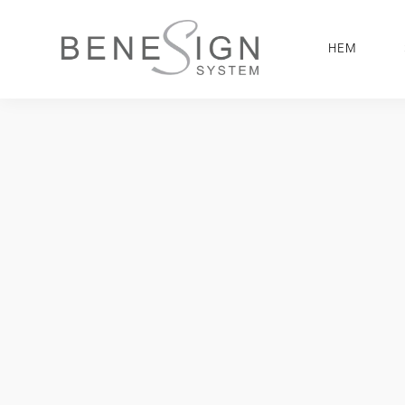
GÅ
VIDARE
HEM
TILL
INNEHÅLL