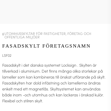
UTOMHUSSKYLTAR FÖR FASTIGHETER, FÖRETAG OCH
OFFENTLIGA MILJÖER
FASADSKYLT FÖRETAGSNAMN
LSF02
Fasadskylt i det danska systemet Locksign . Skylten är
tillverkad i aluminium. Det finns många olika storlekar på
lameller som kan kombineras till önskat utförande på skylt.
Fasadskylten
har dold infästning och lamellerna ändras
enkelt med ett magnetlås. Skyltsystemet kan användas
både inom -och utomhus och kan lackeras i önskad kulör.
Flexibel och stilren skylt.