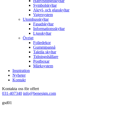
Hänvisningsskyltar
Symbolskyltar
Akryl- och glasskyltar
Vajersystem
Utomhusskyltar
Fasadskyltar
Informationsskyltar
Ljusskyltar
Övrigt
Foliedekor
Gummipannå
Taktila skyltar
Tidningshållare
Postboxar
Märksystem
Inspiration
Nyheter
Kontakt
Kontakta oss för offert
031-407340
info@benesign.com
gsd01