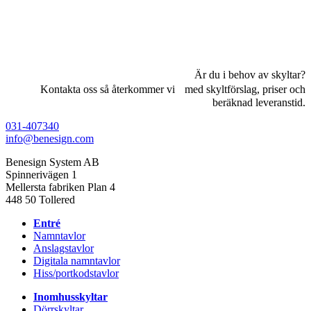
Är du i behov av skyltar?
Kontakta oss så återkommer vi med skyltförslag, priser och
beräknad leveranstid.
031-407340
info@benesign.com
Benesign System AB
Spinnerivägen 1
Mellersta fabriken Plan 4
448 50 Tollered
Entré
Namntavlor
Anslagstavlor
Digitala namntavlor
Hiss/portkodstavlor
Inomhusskyltar
Dörrskyltar