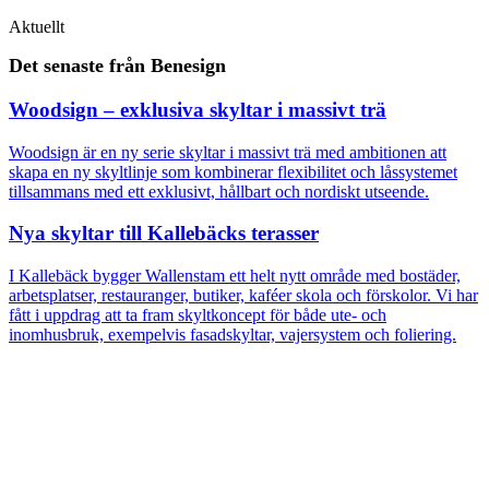
Aktuellt
Det senaste från Benesign
Woodsign – exklusiva skyltar i massivt trä
Woodsign är en ny serie skyltar i massivt trä med ambitionen att
skapa en ny skyltlinje som kombinerar flexibilitet och låssystemet
tillsammans med ett exklusivt, hållbart och nordiskt utseende.
Nya skyltar till Kallebäcks terasser
I Kallebäck bygger Wallenstam ett helt nytt område med bostäder,
arbetsplatser, restauranger, butiker, kaféer skola och förskolor. Vi har
fått i uppdrag att ta fram skyltkoncept för både ute- och
inomhusbruk, exempelvis fasadskyltar, vajersystem och foliering.