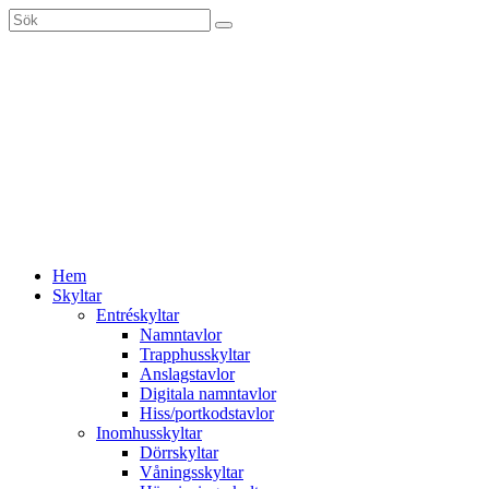
Sök
efter:
Gå
Hem
vidare
Skyltar
till
Entréskyltar
innehåll
Namntavlor
Trapphusskyltar
Anslagstavlor
Digitala namntavlor
Hiss/portkodstavlor
Inomhusskyltar
Dörrskyltar
Våningsskyltar