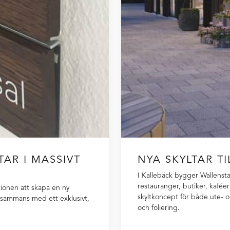
AR I MASSIVT
NYA SKYLTAR T
I Kallebäck bygger Wallenst
restauranger, butiker, kaféer 
tionen att skapa en ny
skyltkoncept för både ute- o
illsammans med ett exklusivt,
och foliering.