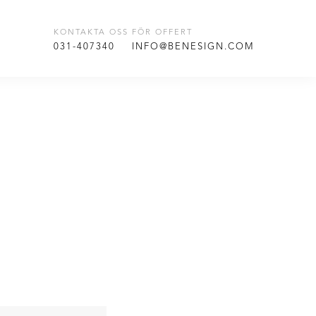
KONTAKTA OSS FÖR OFFERT
T
031-407340
INFO@BENESIGN.COM