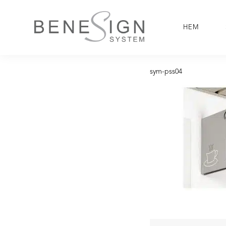
GÅ
VIDARE
HEM
TILL
INNEHÅLL
sym-pss04