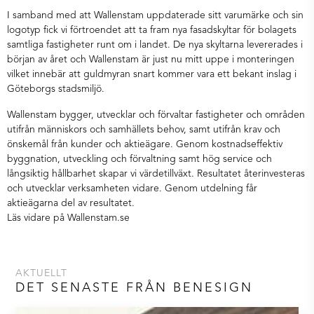
I samband med att Wallenstam uppdaterade sitt varumärke och sin
logotyp fick vi förtroendet att ta fram nya
fasadskyltar
för bolagets
samtliga fastigheter runt om i landet. De nya skyltarna levererades i
början av året och Wallenstam är just nu mitt uppe i monteringen
vilket innebär att guldmyran snart kommer vara ett bekant inslag i
Göteborgs stadsmiljö.
Wallenstam bygger, utvecklar och förvaltar fastigheter och områden
utifrån människors och samhällets behov, samt utifrån krav och
önskemål från kunder och aktieägare. Genom kostnadseffektiv
byggnation, utveckling och förvaltning samt hög service och
långsiktig hållbarhet skapar vi värdetillväxt. Resultatet återinvesteras
och utvecklar verksamheten vidare. Genom utdelning får
aktieägarna del av resultatet.
Läs vidare på Wallenstam.se
AKTUELLT
DET SENASTE FRÅN BENESIGN